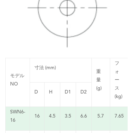
フ
寸法 (mm)
重
ォ
モデル
量
ー
NO
(g)
ス
D
H
D1
D2
(kg)
SWN6-
16
4.5
3.5
6.6
5.7
7.65
16