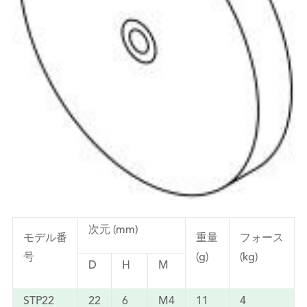
次元 (mm)
モデル番
重量
フォース
号
(g)
(kg)
D
H
M
STP22
22
6
M4
11
4