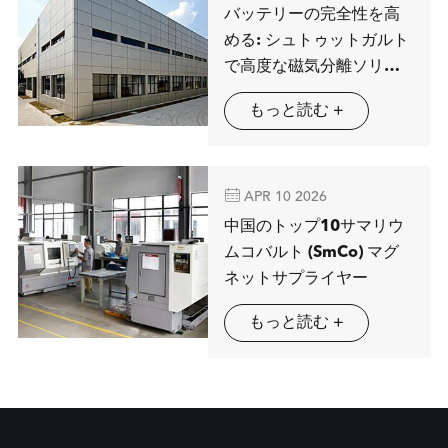
バッテリーの完全性を高
める: シュトゥットガルト
で高度な磁気分離ソリュ
ーションを展示するMAG
もっと読む +
SPRING

APR 10 2026
中国のトップ10サマリウ
ムコバルト (SmCo) マグ
ネットサプライヤー
もっと読む +