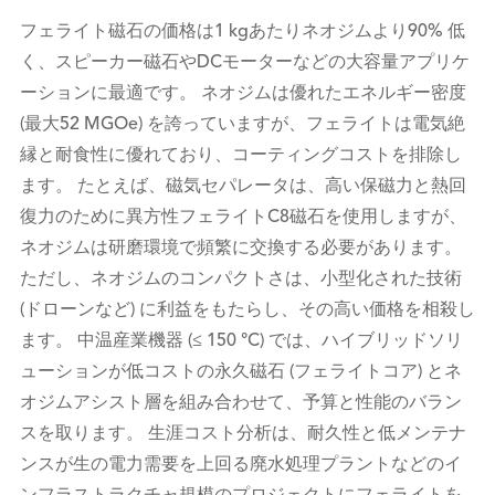
フェライト磁石の価格は1 kgあたりネオジムより90% 低
く、スピーカー磁石やDCモーターなどの大容量アプリケ
ーションに最適です。 ネオジムは優れたエネルギー密度
(最大52 MGOe) を誇っていますが、フェライトは電気絶
縁と耐食性に優れており、コーティングコストを排除し
ます。 たとえば、磁気セパレータは、高い保磁力と熱回
復力のために異方性フェライトC8磁石を使用しますが、
ネオジムは研磨環境で頻繁に交換する必要があります。
ただし、ネオジムのコンパクトさは、小型化された技術
(ドローンなど) に利益をもたらし、その高い価格を相殺し
ます。 中温産業機器 (≤ 150 °C) では、ハイブリッドソリ
ューションが低コストの永久磁石 (フェライトコア) とネ
オジムアシスト層を組み合わせて、予算と性能のバラン
スを取ります。 生涯コスト分析は、耐久性と低メンテナ
ンスが生の電力需要を上回る廃水処理プラントなどのイ