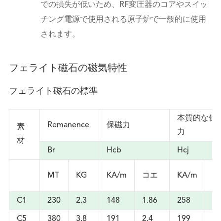
での損失が低いため、RF変圧器のコアやスイッ
チング電源で使用される原子炉で一般的に使用
されます。
フェライト磁石の磁気特性
フェライト磁石の標準
本質的な保
Remanence
保磁力
素
力
材
Br
Hcb
Hcj
コ
MT
KG
KA/m
コエ
KA/m
エ
C1
230
2.3
148
1.86
258
3.
C5
380
3.8
191
2.4
199
2.