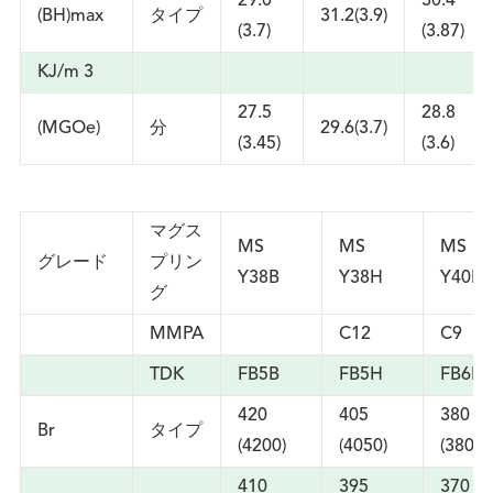
29.0
30.4
(BH)max
タイプ
31.2(3.9)
(3.7)
(3.87)
KJ/m 3
27.5
28.8
(MGOe)
分
29.6(3.7)
(3.45)
(3.6)
マグス
MS
MS
MS
グレード
プリン
Y38B
Y38H
Y40E
グ
MMPA
C12
C9
TDK
FB5B
FB5H
FB6E
420
405
380
Br
タイプ
(4200)
(4050)
(3800)
410
395
370