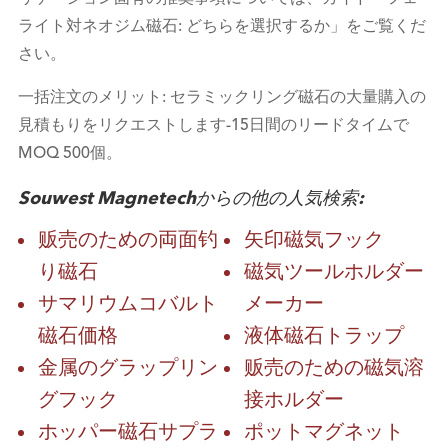
ライト対ネオジム磁石: どちらを選択するか」をご覧くだ
さい。
一括注文のメリット: セラミックリング磁石の大量購入の
見積もりをリクエストします-15日間のリードタイムで
MOQ 500個。
Souwest Magnetechからの他の人気検索:
贩売のための両面钓
矢印磁気フック
り磁石
磁気ツールホルダー
サマリウムコバルト
メーカー
磁石価格
液体磁石トラップ
金属のグラップリン
贩売のための磁気溶
グフック
接ホルダー
ホッパー磁石サプラ
ポットマグネット