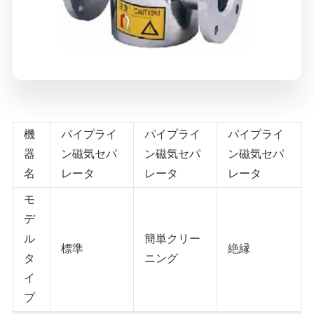
機
パイプライ
パイプライ
パイプライ
器
ン磁気セパ
ン磁気セパ
ン磁気セパ
名
レータ
レータ
レータ
モ
デ
ル
簡単クリー
標準
絶縁
タ
ニング
イ
プ