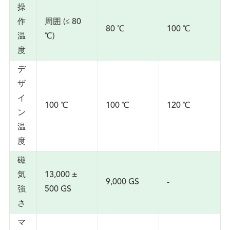
操
作
周囲 (≤ 80
80 ℃
100 ℃
温
℃)
度
デ
ザ
イ
100 ℃
100 ℃
120 ℃
ン
温
度
磁
気
13,000 ±
9,000 GS
-
強
500 GS
さ
マ