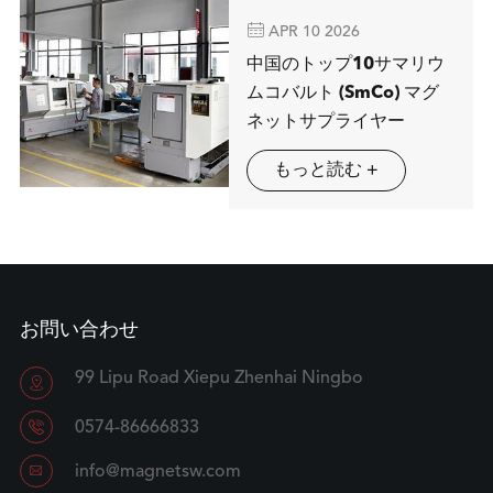

APR 10 2026
中国のトップ10サマリウ
ムコバルト (SmCo) マグ
ネットサプライヤー
もっと読む +
お問い合わせ
99 Lipu Road Xiepu Zhenhai Ningbo


0574-86666833

info@magnetsw.com