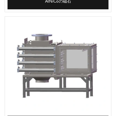
AlNiCoの磁石