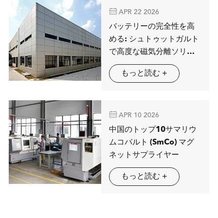

APR 22 2026
バッテリーの完全性を高
める: シュトゥットガルト
で高度な磁気分離ソリュ
ーションを展示するMAG
もっと読む +
SPRING

APR 10 2026
中国のトップ10サマリウ
ムコバルト (SmCo) マグ
ネットサプライヤー
もっと読む +