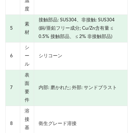
温
度
接触部品: SUS304、非接触: SUS304
素
5
(銅/亜鉛フリー成分; Cu/Zn含有量 ≤
材
0.5% 接触部品、 ≤ 2% 非接触部品)
シ
6
ー
シリコーン
ル
表
面
7
内部: 磨かれた; 外部: サンドブラスト
要
件
溶
接
8
衛生グレード溶接
基