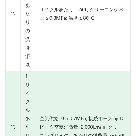
あ
サイクルあたり ~ 60L; クリーニング水
12
た
圧 ≥ 0.3MPa; 温度 ≤ 80 ℃
り
の
洗
浄
溶
液
1
サ
イ
ク
ル
あ
空気供給: 0.5-0.7MPa; 接続ホース: φ 10;
13
た
ピーク空気消費量: 2,000L/min; クリー