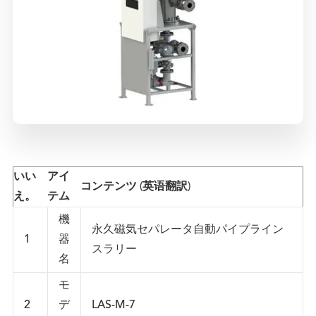
いい
アイ
コンテンツ (英语翻訳)
え。
テム
機
永久磁気セパレータ自動パイプライン
1
器
スラリー
名
モ
2
デ
LAS-M-7