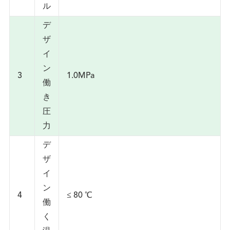
ル
デ
ザ
イ
ン
3
1.0MPa
働
き
圧
力
デ
ザ
イ
ン
4
≤ 80 ℃
働
く