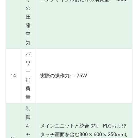
り
ニングサイクルあたりの消費量: 〜650L
の
圧
缩
空
気
パ
ワ
ー
14
実際の操作力: ~ 75W
消
費
量
制
御
キ
メインユニットと統合 (約。 PLCおよび
ャ
タッチ画面を含む800 × 600 × 250mm);