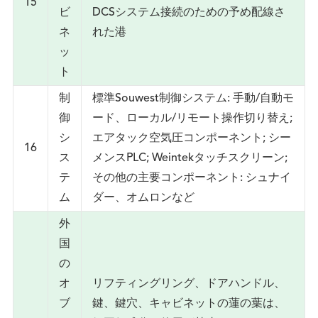
15
ビ
DCSシステム接続のための予め配線さ
ネ
れた港
ッ
ト
制
標準Souwest制御システム: 手動/自動モ
御
ード、ローカル/リモート操作切り替え;
シ
エアタック空気圧コンポーネント; シー
16
ス
メンスPLC; Weintekタッチスクリーン;
テ
その他の主要コンポーネント: シュナイ
ム
ダー、オムロンなど
外
国
の
オ
リフティングリング、ドアハンドル、
ブ
鍵、鍵穴、キャビネットの蓮の葉は、