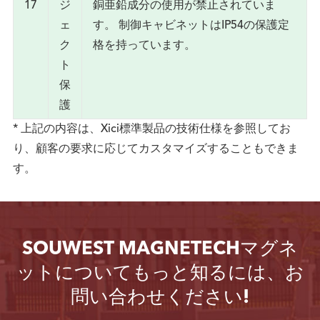
17
ジ
銅亜鉛成分の使用が禁止されていま
ェ
す。 制御キャビネットはIP54の保護定
ク
格を持っています。
ト
保
護
* 上記の内容は、Xici標準製品の技術仕様を参照してお
り、顧客の要求に応じてカスタマイズすることもできま
す。
SOUWEST MAGNETECHマグネ
ットについてもっと知るには、お
問い合わせください!