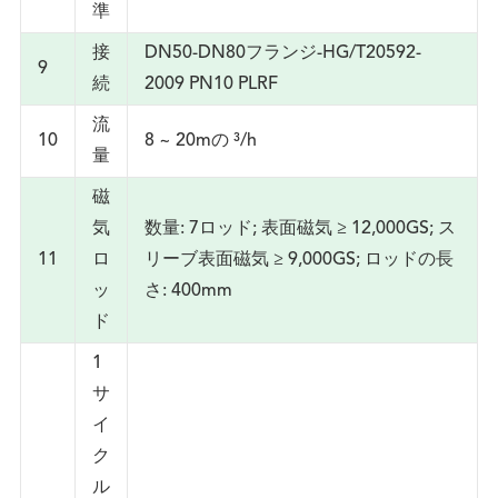
準
接
DN50-DN80フランジ-HG/T20592-
9
続
2009 PN10 PLRF
流
10
8 ~ 20mの ³/h
量
磁
気
数量: 7ロッド; 表面磁気 ≥ 12,000GS; ス
11
ロ
リーブ表面磁気 ≥ 9,000GS; ロッドの長
ッ
さ: 400mm
ド
1
サ
イ
ク
ル