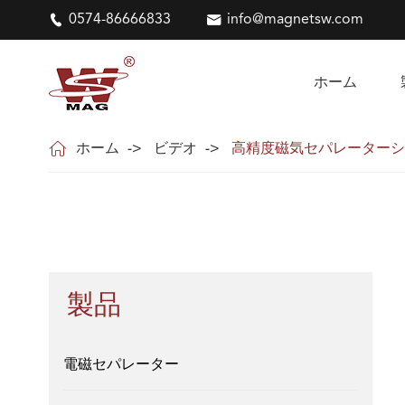

0574-86666833

info@magnetsw.com
ホーム

ホーム
ビデオ
高精度磁気セパレーターシ
製品
電磁セパレーター