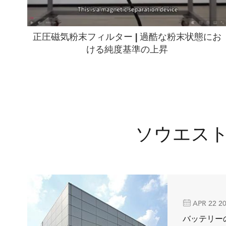
正圧磁気粉末フィルター | 過酷な粉末状態にお
ける純度基準の上昇
ソウエス

APR 22 2
バッテリー