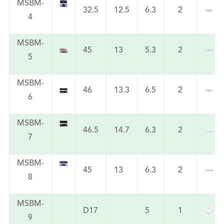
MSBM-
32.5
12.5
6.3
2
4
MSBM-
45
13
5.3
2
5
MSBM-
46
13.3
6.5
2
6
MSBM-
46.5
14.7
6.3
2
7
MSBM-
45
13
6.3
2
8
MSBM-
D17
5
1
9