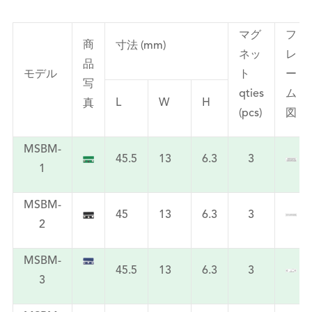
マグ
フ
商
寸法 (mm)
ネッ
レ
品
モデル
ト
ー
写
qties
ム
L
W
H
真
(pcs)
図
MSBM-
45.5
13
6.3
3
1
MSBM-
45
13
6.3
3
2
MSBM-
45.5
13
6.3
3
3