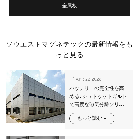
金属板
ソウエストマグネテックの最新情報をも
っと見る

APR 22 2026
バッテリーの完全性を高
める: シュトゥットガルト
で高度な磁気分離ソリュ
ーションを展示するMAG
もっと読む +
SPRING