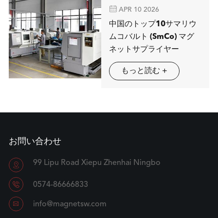

APR 10 2026
中国のトップ10サマリウ
ムコバルト (SmCo) マグ
ネットサプライヤー
もっと読む +
お問い合わせ
99 Lipu Road Xiepu Zhenhai Ningbo


0574-86666833

info@magnetsw.com