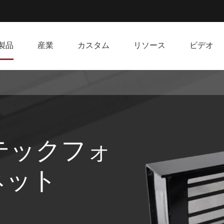
製品
産業
カスタム
リソース
ビデオ
ネテックフォ
ネット