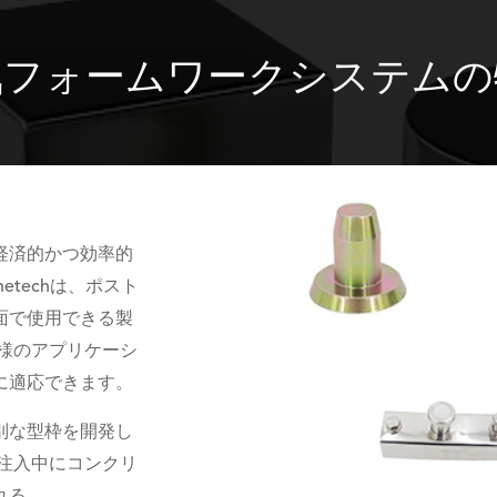
気フォームワークシステムの
経済的かつ効率的
etechは、ポスト
面で使用できる製
様のアプリケーシ
に適応できます。
別な型枠を開発し
注入中にコンクリ