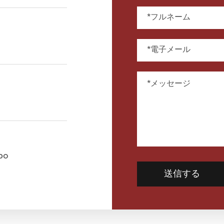
bo
送信する