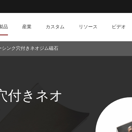
製品
産業
カスタム
リソース
ビデオ
ーシンク穴付きネオジム磁石
穴付きネオ