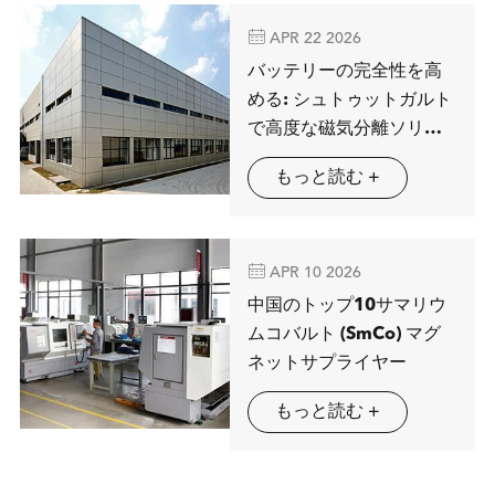

APR 22 2026
バッテリーの完全性を高
める: シュトゥットガルト
で高度な磁気分離ソリュ
ーションを展示するMAG
もっと読む +
SPRING

APR 10 2026
中国のトップ10サマリウ
ムコバルト (SmCo) マグ
ネットサプライヤー
もっと読む +