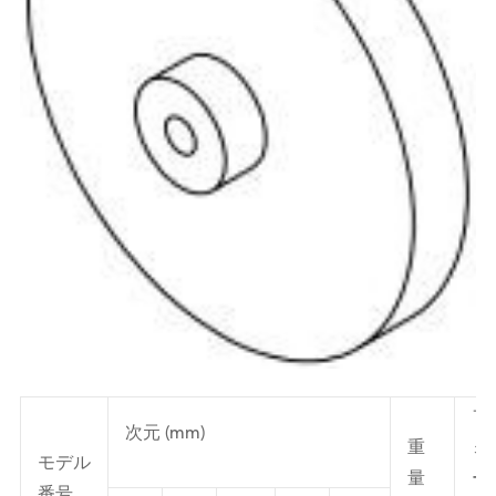
フ
次元 (mm)
重
ォ
モデル
量
ー
番号