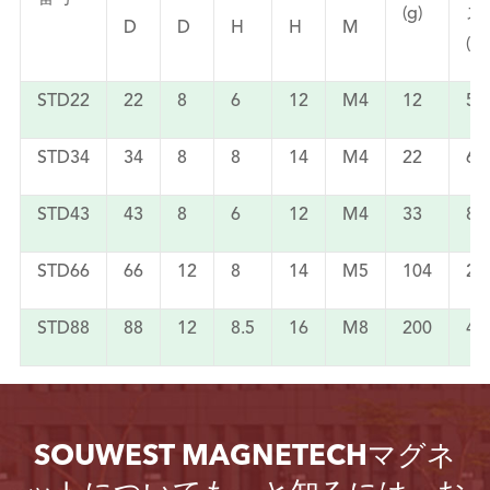
(g)
ス
D
D
H
H
M
(kg
STD22
22
8
6
12
M4
12
5
STD34
34
8
8
14
M4
22
6
STD43
43
8
6
12
M4
33
8
STD66
66
12
8
14
M5
104
20
STD88
88
12
8.5
16
M8
200
42
SOUWEST MAGNETECHマグネ