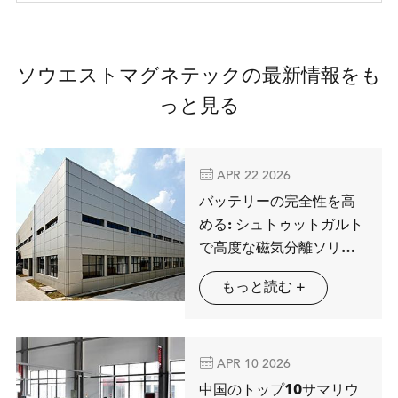
ソウエストマグネテックの最新情報をも
っと見る

APR 22 2026
バッテリーの完全性を高
める: シュトゥットガルト
で高度な磁気分離ソリュ
ーションを展示するMAG
もっと読む +
SPRING

APR 10 2026
中国のトップ10サマリウ