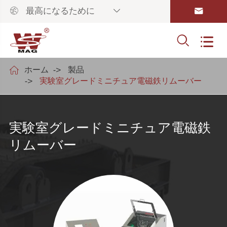



最高になるために



ホーム
製品
実験室グレードミニチュア電磁鉄リムーバー
実験室グレードミニチュア電磁鉄
リムーバー