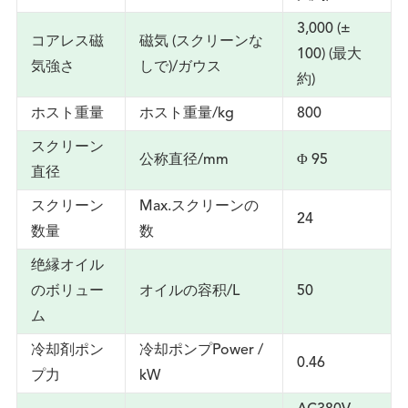
3,000 (±
コアレス磁
磁気 (スクリーンな
100) (最大
気強さ
しで)/ガウス
約)
ホスト重量
ホスト重量/kg
800
スクリーン
公称直径/mm
Φ 95
直径
スクリーン
Max.スクリーンの
24
数量
数
绝縁オイル
のボリュー
オイルの容积/L
50
ム
冷却剤ポン
冷却ポンプPower /
0.46
プ力
kW