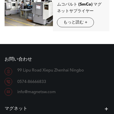
ムコバルト (SmCo) マグ
ネットサプライヤー
もっと読む +
お問い合わせ
99 Lipu Road Xiepu Zhenhai Ningbo


0574-86666833

info@magnetsw.com
マグネット