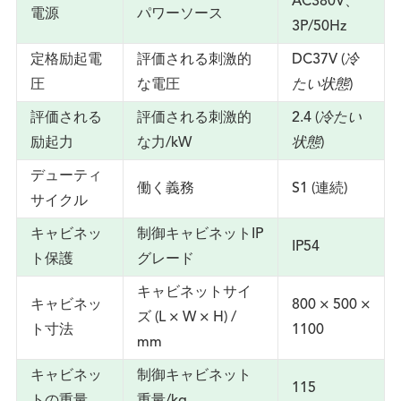
AC380V、
電源
パワーソース
3P/50Hz
定格励起電
評価される刺激的
DC37V (
冷
圧
な電圧
たい状態
)
評価される
評価される刺激的
2.4 (
冷たい
励起力
な力/kW
状態
)
デューティ
働く義務
S1 (連続)
サイクル
キャビネッ
制御キャビネットIP
IP54
ト保護
グレード
キャビネットサイ
キャビネッ
800 × 500 ×
ズ (L × W × H) /
ト寸法
1100
mm
キャビネッ
制御キャビネット
115