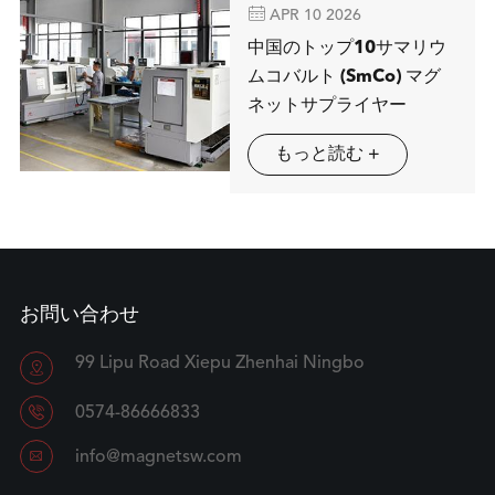

APR 10 2026
中国のトップ10サマリウ
ムコバルト (SmCo) マグ
ネットサプライヤー
もっと読む +
お問い合わせ
99 Lipu Road Xiepu Zhenhai Ningbo


0574-86666833

info@magnetsw.com