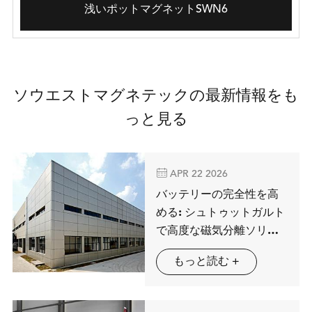
浅いポットマグネットSWN6
ソウエストマグネテックの最新情報をも
っと見る

APR 22 2026
バッテリーの完全性を高
める: シュトゥットガルト
で高度な磁気分離ソリュ
ーションを展示するMAG
もっと読む +
SPRING