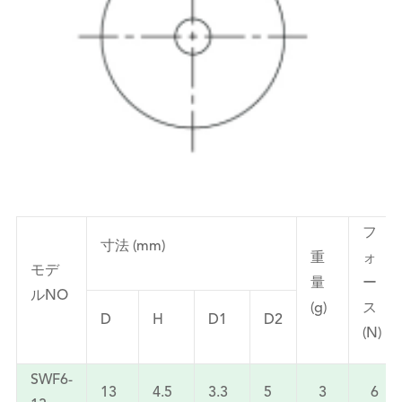
フ
寸法 (mm)
重
ォ
モデ
量
ー
ルNO
(g)
ス
D
H
D1
D2
(N)
SWF6-
13
4.5
3.3
5
3
6